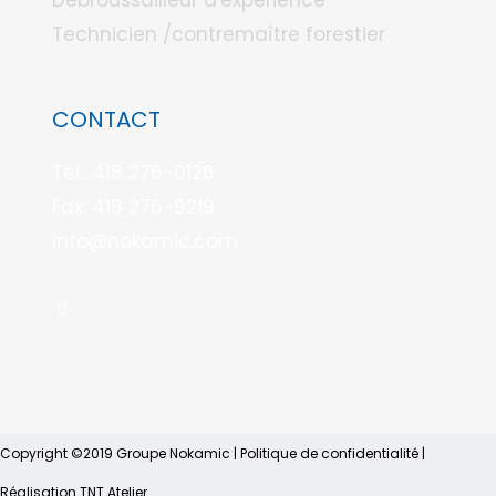
Débroussailleur d'expérience
Technicien /contremaître forestier
CONTACT
Tél.: 418 276-0126
Fax: 418 276-9219
info@nokamic.com
Copyright ©2019 Groupe Nokamic |
Politique de confidentialité
|
Réalisation
TNT Atelier